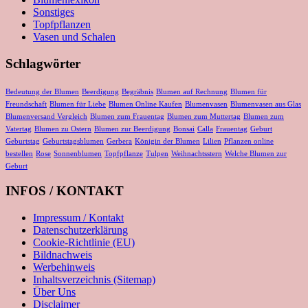
Sonstiges
Topfpflanzen
Vasen und Schalen
Schlagwörter
Bedeutung der Blumen
Beerdigung
Begräbnis
Blumen auf Rechnung
Blumen für
Freundschaft
Blumen für Liebe
Blumen Online Kaufen
Blumenvasen
Blumenvasen aus Glas
Blumenversand Vergleich
Blumen zum Frauentag
Blumen zum Muttertag
Blumen zum
Vatertag
Blumen zu Ostern
Blumen zur Beerdigung
Bonsai
Calla
Frauentag
Geburt
Geburtstag
Geburtstagsblumen
Gerbera
Königin der Blumen
Lilien
Pflanzen online
bestellen
Rose
Sonnenblumen
Topfpflanze
Tulpen
Weihnachtsstern
Welche Blumen zur
Geburt
INFOS / KONTAKT
Impressum / Kontakt
Datenschutzerklärung
Cookie-Richtlinie (EU)
Bildnachweis
Werbehinweis
Inhaltsverzeichnis (Sitemap)
Über Uns
Disclaimer